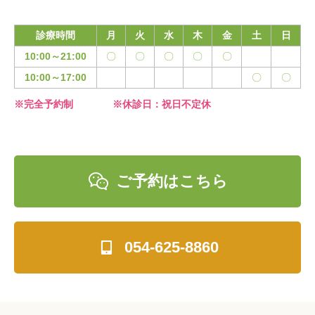
診療時間
月
火
水
木
金
土
日
10:00～21:00
〇
〇
〇
〇
〇
10:00～17:00
〇
〇
※完全予約制 ※休診日：祝日不定休

ご予約はこちら

054-625-8860